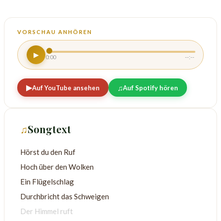
VORSCHAU ANHÖREN
▶
0:00
--:--
▶
♫
Auf YouTube ansehen
Auf Spotify hören
♫
Songtext
Hörst du den Ruf
Hoch über den Wolken
Ein Flügelschlag
Der Himmel ruft