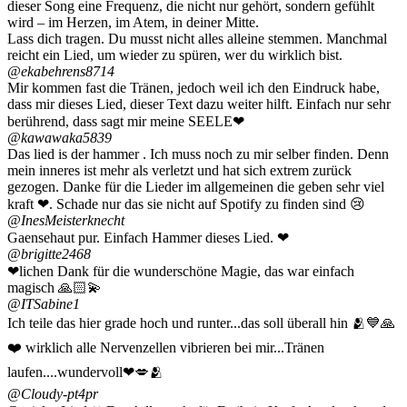
dieser Song eine Frequenz, die nicht nur gehört, sondern gefühlt
wird – im Herzen, im Atem, in deiner Mitte.
Lass dich tragen. Du musst nicht alles alleine stemmen. Manchmal
reicht ein Lied, um wieder zu spüren, wer du wirklich bist.
@ekabehrens8714
Mir kommen fast die Tränen, jedoch weil ich den Eindruck habe,
dass mir dieses Lied, dieser Text dazu weiter hilft. Einfach nur sehr
berührend, dass sagt mir meine SEELE❤
@kawawaka5839
Das lied is der hammer . Ich muss noch zu mir selber finden. Denn
mein inneres ist mehr als verletzt und hat sich extrem zurück
gezogen. Danke für die Lieder im allgemeinen die geben sehr viel
kraft ❤. Schade nur das sie nicht auf Spotify zu finden sind 😢
@InesMeisterknecht
Gaensehaut pur. Einfach Hammer dieses Lied. ❤
@brigitte2468
❤lichen Dank für die wunderschöne Magie, das war einfach
magisch 🙏🏻💫
@ITSabine1
Ich teile das hier grade hoch und runter...das soll überall hin 🫂💙🙏
❤️ wirklich alle Nervenzellen vibrieren bei mir...Tränen
laufen....wundervoll❤💋🫂
@Cloudy-pt4pr